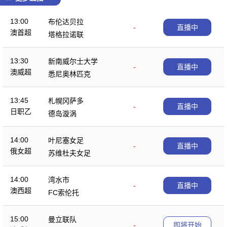
13:00
布伦达贝拉
-
直播中
澳首超
塔格拉诺联
13:30
新南威尔士大学
-
直播中
澳威超
悉尼奥林匹克
13:45
札幌冈萨多
-
直播中
日职乙
德岛漩涡
14:00
叶尼塞女足
-
直播中
俄女超
苏维杜夫女足
14:00
湾水市
-
直播中
澳西超
FC索伦托
15:00
曼立联队
-
即将开始