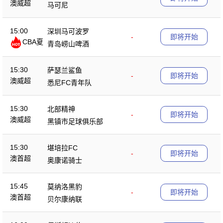
澳威超
马可尼
15:00
深圳马可波罗
-
即将开始
CBA夏
青岛崂山啤酒
季赛
15:30
萨瑟兰鲨鱼
-
即将开始
澳威超
悉尼FC青年队
15:30
北部精神
-
即将开始
澳威超
黑镇市足球俱乐部
15:30
堪培拉FC
-
即将开始
澳首超
奥康诺骑士
15:45
莫纳洛黑豹
-
即将开始
澳首超
贝尔康纳联