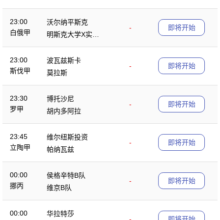
23:00
沃尔纳平斯克
-
即将开始
白俄甲
明斯克大学X实验
室
23:00
波瓦兹斯卡
-
即将开始
斯伐甲
莫拉斯
23:30
博托沙尼
-
即将开始
罗甲
胡内多阿拉
23:45
维尔纽斯投资
-
即将开始
立陶甲
帕纳瓦兹
00:00
侯格辛特B队
-
即将开始
挪丙
维京B队
00:00
华拉特莎
-
即将开始