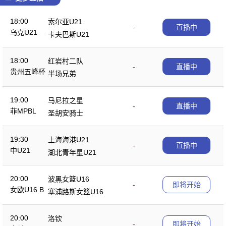
18:00
索尔亚U21
-
直播中
乌克U21
卡夫巴斯U21
18:00
红岩村二队
-
直播中
贵州五峰杯
半场兄弟
19:00
马尼拉之星
-
直播中
菲MPBL
圣胡安骑士
19:30
上海海港U21
-
直播中
中U21
湖北青年星U21
20:00
波黑女篮U16
-
即将开始
女欧U16 B
塞浦路斯女篮U16
20:00
洛钦
-
即将开始