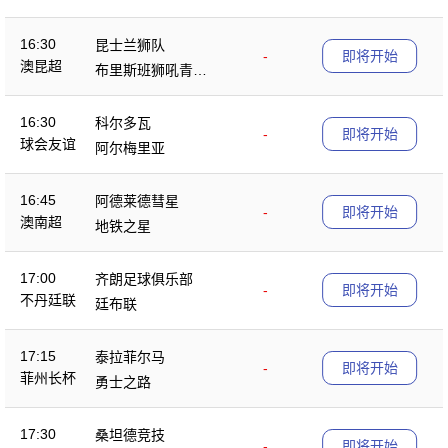
16:30
昆士兰狮队
-
即将开始
澳昆超
布里斯班狮吼青年
队
16:30
科尔多瓦
-
即将开始
球会友谊
阿尔梅里亚
16:45
阿德莱德彗星
-
即将开始
澳南超
地铁之星
17:00
齐朗足球俱乐部
-
即将开始
不丹廷联
廷布联
17:15
泰拉菲尔马
-
即将开始
菲州长杯
勇士之路
17:30
桑坦德竞技
-
即将开始