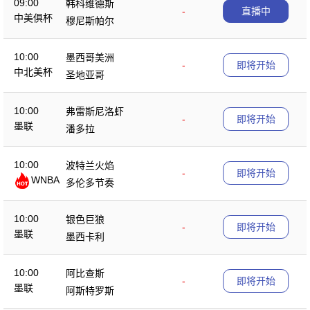
09:00
韩科维德斯
-
直播中
中美俱杯
穆尼斯帕尔
10:00
墨西哥美洲
-
即将开始
中北美杯
圣地亚哥
10:00
弗雷斯尼洛虾
-
即将开始
墨联
潘多拉
10:00
波特兰火焰
-
即将开始
WNBA
多伦多节奏
10:00
银色巨狼
-
即将开始
墨联
墨西卡利
10:00
阿比查斯
-
即将开始
墨联
阿斯特罗斯