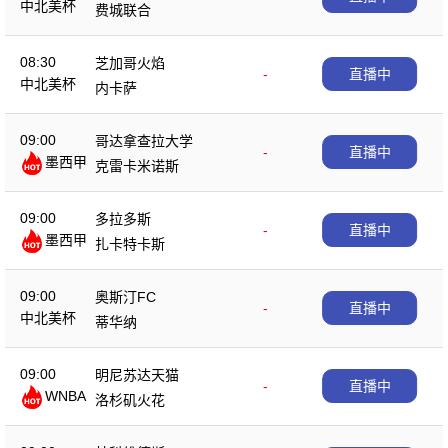
中北美杯
费城联合
08:30
芝加哥火焰
-
直播中
中北美杯
内卡萨
09:00
哥达拿查拉大学
-
直播中
墨西甲
克雷卡米诺斯
09:00
多拉多斯
-
直播中
墨西甲
扎卡特卡斯
09:00
奥斯汀FC
-
直播中
中北美杯
蒂华纳
09:00
明尼苏达天猫
-
直播中
WNBA
洛杉矶火花