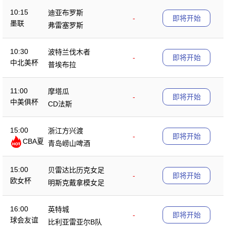
10:15
迪亚布罗斯
-
即将开始
墨联
弗雷塞罗斯
10:30
波特兰伐木者
-
即将开始
中北美杯
普埃布拉
11:00
摩塔瓜
-
即将开始
中美俱杯
CD法斯
15:00
浙江方兴渡
-
即将开始
CBA夏
青岛崂山啤酒
季赛
15:00
贝雷达比历克女足
-
即将开始
欧女杯
明斯克戴拿模女足
16:00
英特城
-
即将开始
球会友谊
比利亚雷亚尔B队