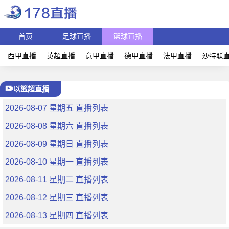
首页
足球直播
篮球直播
西甲直播
英超直播
意甲直播
德甲直播
法甲直播
沙特联
以篮超直播
2026-08-07 星期五 直播列表
2026-08-08 星期六 直播列表
2026-08-09 星期日 直播列表
2026-08-10 星期一 直播列表
2026-08-11 星期二 直播列表
2026-08-12 星期三 直播列表
2026-08-13 星期四 直播列表