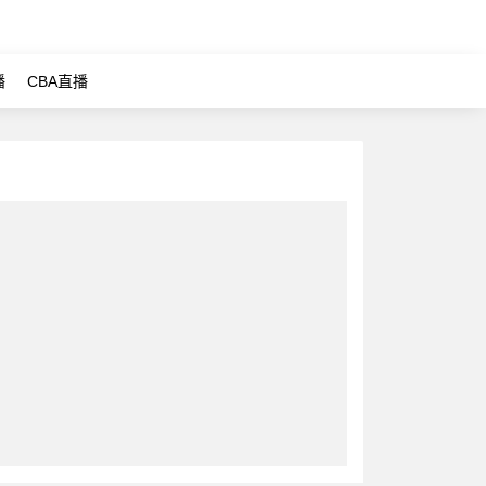
播
CBA直播