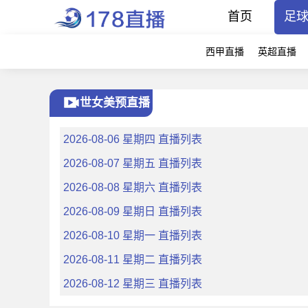
首页
足
西甲直播
英超直播
世女美预直播
2026-08-06 星期四 直播列表
2026-08-07 星期五 直播列表
2026-08-08 星期六 直播列表
2026-08-09 星期日 直播列表
2026-08-10 星期一 直播列表
2026-08-11 星期二 直播列表
2026-08-12 星期三 直播列表