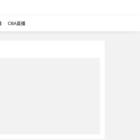
播
CBA直播