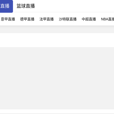
球直播
篮球直播
意甲直播
德甲直播
法甲直播
沙特联直播
中超直播
NBA直