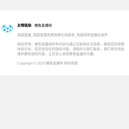
友情链接:
鲤鱼直播网
英超直播_英超直播免费观看在线高清_英超视频直播无插件
网站声明：鲤鱼直播网所有内容均通过互联网合法获取，确保您的观赛
体验无忧。若您发现任何侵权问题，请随时与我们联系，我们将尽快处
理并删除侵权内容，让您安心享受赛事直播的乐趣。
Copyright © 2026 鲤鱼直播网
网站地图