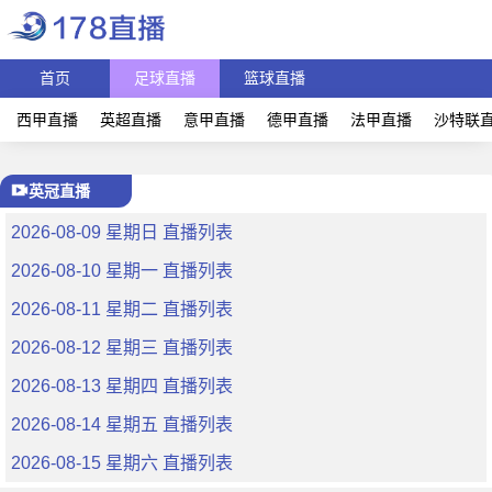
首页
足球直播
篮球直播
西甲直播
英超直播
意甲直播
德甲直播
法甲直播
沙特联
英冠直播
2026-08-09 星期日 直播列表
2026-08-10 星期一 直播列表
2026-08-11 星期二 直播列表
2026-08-12 星期三 直播列表
2026-08-13 星期四 直播列表
2026-08-14 星期五 直播列表
2026-08-15 星期六 直播列表