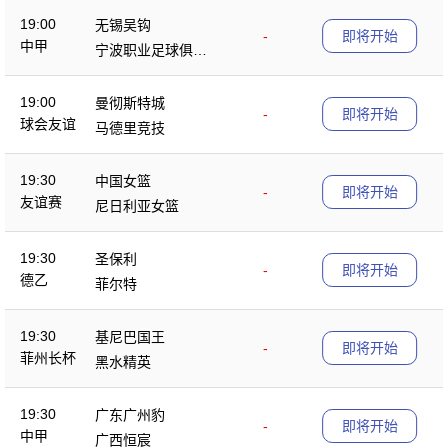
19:00
无锡吴钩
-
即将开始
中甲
宁波职业足球俱乐
部
19:00
曼彻斯特城
-
即将开始
球会友谊
马德里竞技
19:30
中国女篮
-
即将开始
友谊赛
尼日利亚女篮
19:30
圣保利
-
即将开始
德乙
菲尔特
19:30
基尼巴国王
-
即将开始
菲州长杯
黑水精英
19:30
广东广州豹
-
即将开始
中甲
广西恒宸