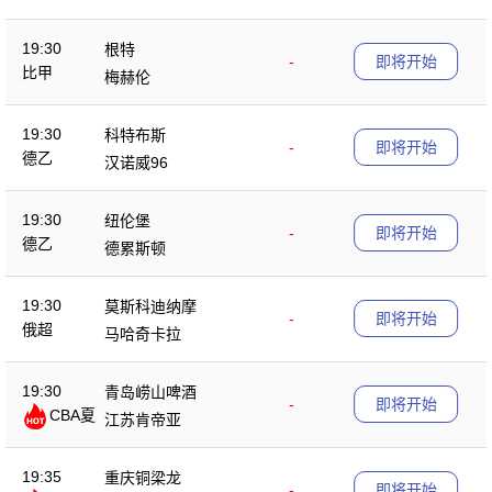
19:30
根特
-
即将开始
比甲
梅赫伦
19:30
科特布斯
-
即将开始
德乙
汉诺威96
19:30
纽伦堡
-
即将开始
德乙
德累斯顿
19:30
莫斯科迪纳摩
-
即将开始
俄超
马哈奇卡拉
19:30
青岛崂山啤酒
-
即将开始
CBA夏
江苏肯帝亚
季赛
19:35
重庆铜梁龙
-
即将开始