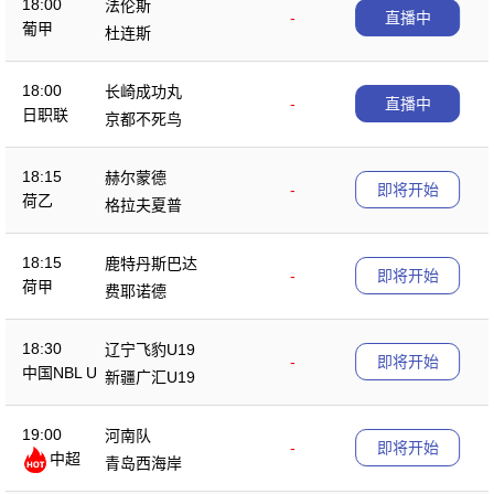
18:00
法伦斯
-
直播中
葡甲
杜连斯
18:00
长崎成功丸
-
直播中
日职联
京都不死鸟
18:15
赫尔蒙德
-
即将开始
荷乙
格拉夫夏普
18:15
鹿特丹斯巴达
-
即将开始
荷甲
费耶诺德
18:30
辽宁飞豹U19
-
即将开始
中国NBL U
新疆广汇U19
19
19:00
河南队
-
即将开始
中超
青岛西海岸