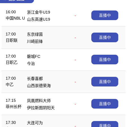
16:00
浙江金牛U19
-
直播中
中国NBL U
山东高速U19
19
17:00
东京绿茵
-
直播中
日职联
川崎前锋
17:00
磐城FC
-
直播中
日职乙
今治
17:00
长春喜都
-
直播中
中乙
山西崇德荣海
17:15
凤凰燃料大师
-
直播中
菲州长杯
伊拉斯图阴阳天
17:30
大连可为
-
直播中