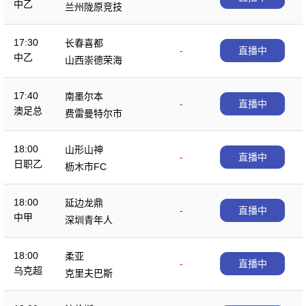
中乙
兰州陇原竞技
17:30
长春喜都
-
直播中
中乙
山西崇德荣海
17:40
南墨尔本
-
直播中
澳足总
费雷曼特尔市
18:00
山形山神
-
直播中
日职乙
枥木市FC
18:00
延边龙鼎
-
直播中
中甲
深圳青年人
18:00
柔亚
-
直播中
乌克超
克里夫巴斯