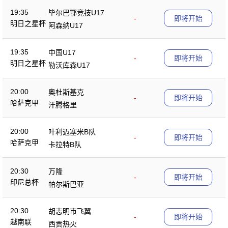
19:35
毕尔巴鄂竞技U17
-
即将开始
明日之星杯
阿森纳U17
19:35
中国U17
-
即将开始
明日之星杯
勒沃库森U17
20:00
奥杜斯基克
-
即将开始
哈萨克甲
汗腾格里
20:00
叶利迈塞米B队
-
即将开始
哈萨克甲
卡拉特B队
20:30
万隆
-
即将开始
印尼总杯
帕尔斯巴亚
20:30
胡志明市飞翼
-
即将开始
越南联
西贡热火