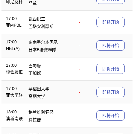
印尼总杯
马兰
17:00
凯西织工
-
即将开始
菲MPBL
巴塔安利瑟斯
17:00
东南墨尔本凤凰
-
即将开始
NBL(A)
日本B聯賽聯隊
17:00
巴蜀府
-
即将开始
球会友谊
丁加奴
17:00
早稻田大学
-
即将开始
亚大学联
高丽大学
18:00
格兰维利狂怒
-
即将开始
澳新南联
费拉瑟