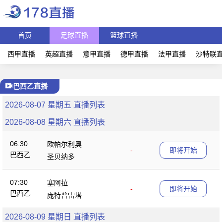
首页
足球直播
篮球直播
西甲直播
英超直播
意甲直播
德甲直播
法甲直播
沙特联
巴西乙直播
2026-08-07 星期五 直播列表
2026-08-08 星期六 直播列表
06:30
欧帕尔利奥
-
即将开始
巴西乙
圣贝纳多
07:30
塞阿拉
-
即将开始
巴西乙
庞特普雷塔
2026-08-09 星期日 直播列表