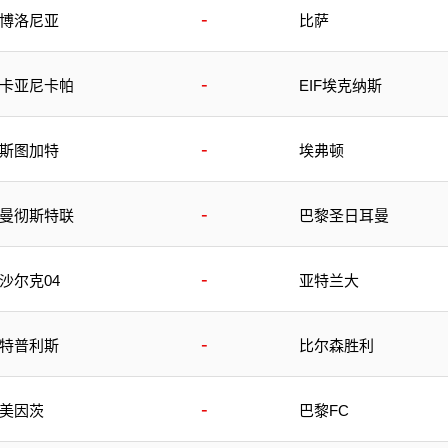
-
博洛尼亚
比萨
-
卡亚尼卡帕
EIF埃克纳斯
-
斯图加特
埃弗顿
-
曼彻斯特联
巴黎圣日耳曼
-
沙尔克04
亚特兰大
-
特普利斯
比尔森胜利
-
美因茨
巴黎FC