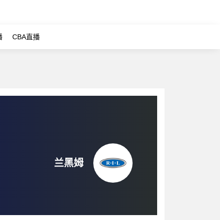
播
CBA直播
兰黑姆