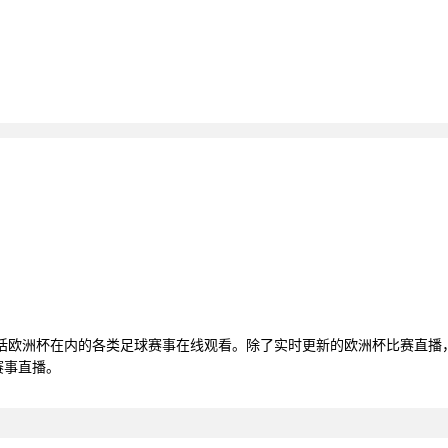
包括欧洲杯在内的各类足球赛事在线观看。除了实时更新的欧洲杯比赛直播
赛事直播。