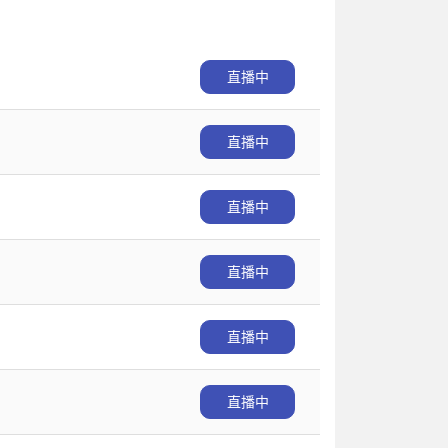
直播中
直播中
直播中
直播中
直播中
直播中