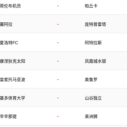
-
哥伦布机员
帕丘卡
-
塞阿拉
庞特普雷塔
-
夏洛特FC
阿特拉斯
-
康涅狄克太阳
凤凰城水银
-
皇家托马亚波
奥鲁罗
-
基多体育大学
山谷独立
-
辛辛那提
美洲狮