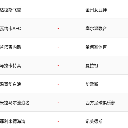
-
达拉斯飞翼
金州女武神
-
瓦纳卡AFC
塞尔温联合
-
肯塔吉内斯
圣何塞体育
-
马拉卡特高
夏拉祖
-
温哥华白浪
华雷斯
-
米拉马尔流浪者
西方足球俱乐部
-
菲利米德海湾
诺美德斯