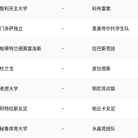
-
智利天主大学
科布雷索
-
门多萨独立
里奥夸尔托学生队
-
帕蒂特兰德莫雷洛斯
拉巴斯竞技
-
杜兰戈
皮拉塔斯
-
老虎大学
明尼苏达联
-
阿特拉斯女足
帕丘卡女足
-
秘鲁体育大学
水晶竞技队