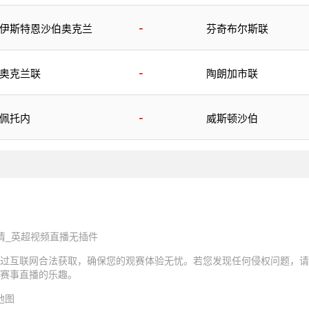
-
伊斯特恩沙伯奥克兰
芬奇布尔斯联
-
奥克兰联
陶朗加市联
-
佩托内
威斯顿沙伯
清_英超视频直播无插件
过互联网合法获取，确保您的观赛体验无忧。若您发现任何侵权问题，请
赛事直播的乐趣。
地图