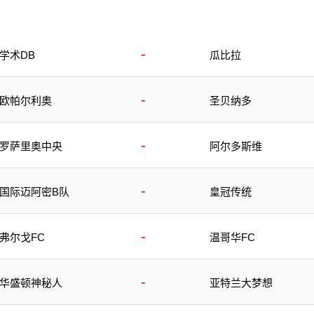
-
学术DB
瓜比拉
-
欧帕尔利奥
圣贝纳多
-
罗萨里奥中央
阿尔多斯维
-
国际迈阿密B队
皇冠传统
-
弗尔戈FC
温哥华FC
-
华盛顿神秘人
亚特兰大梦想