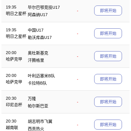
19:35
毕尔巴鄂竞技U17
-
即将开始
明日之星杯
阿森纳U17
19:35
中国U17
-
即将开始
明日之星杯
勒沃库森U17
20:00
奥杜斯基克
-
即将开始
哈萨克甲
汗腾格里
20:00
叶利迈塞米B队
-
即将开始
哈萨克甲
卡拉特B队
20:30
万隆
-
即将开始
印尼总杯
帕尔斯巴亚
20:30
胡志明市飞翼
-
即将开始
越南联
西贡热火