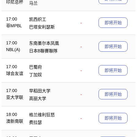
印尼总杯
马兰
17:00
凯西织工
-
即将开始
菲MPBL
巴塔安利瑟斯
17:00
东南墨尔本凤凰
-
即将开始
NBL(A)
日本B聯賽聯隊
17:00
巴蜀府
-
即将开始
球会友谊
丁加奴
17:00
早稻田大学
-
即将开始
亚大学联
高丽大学
18:00
格兰维利狂怒
-
即将开始
澳新南联
费拉瑟