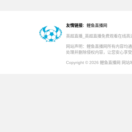
友情链接:
鲤鱼直播网
英超直播_英超直播免费观看在线高
网站声明：鲤鱼直播网所有内容均通
处理并删除侵权内容，让您安心享受
Copyright © 2026 鲤鱼直播网
网站