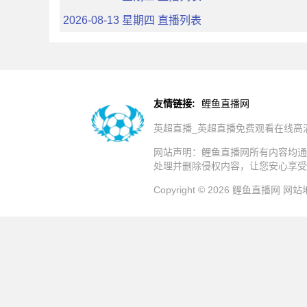
2026-08-13 星期四 直播列表
友情链接:
鲤鱼直播网
英超直播_英超直播免费观看在线高
网站声明：鲤鱼直播网所有内容均通
处理并删除侵权内容，让您安心享受
Copyright © 2026 鲤鱼直播网
网站