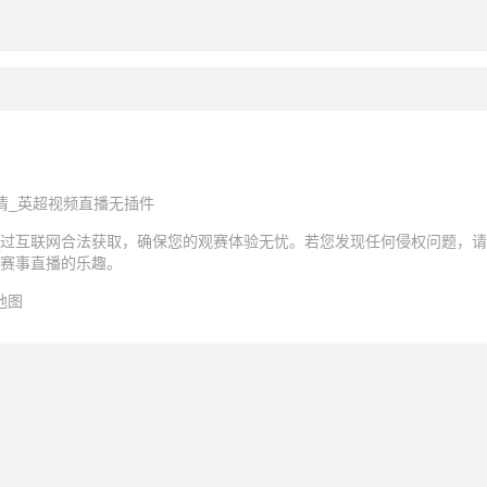
清_英超视频直播无插件
过互联网合法获取，确保您的观赛体验无忧。若您发现任何侵权问题，请
赛事直播的乐趣。
地图