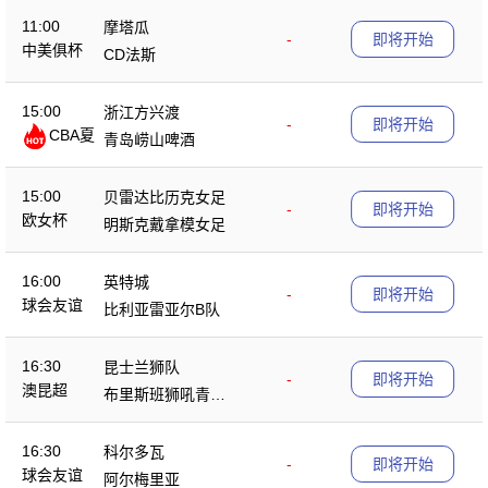
11:00
摩塔瓜
-
即将开始
中美俱杯
CD法斯
15:00
浙江方兴渡
-
即将开始
CBA夏
青岛崂山啤酒
季赛
15:00
贝雷达比历克女足
-
即将开始
欧女杯
明斯克戴拿模女足
16:00
英特城
-
即将开始
球会友谊
比利亚雷亚尔B队
16:30
昆士兰狮队
-
即将开始
澳昆超
布里斯班狮吼青年
队
16:30
科尔多瓦
-
即将开始
球会友谊
阿尔梅里亚