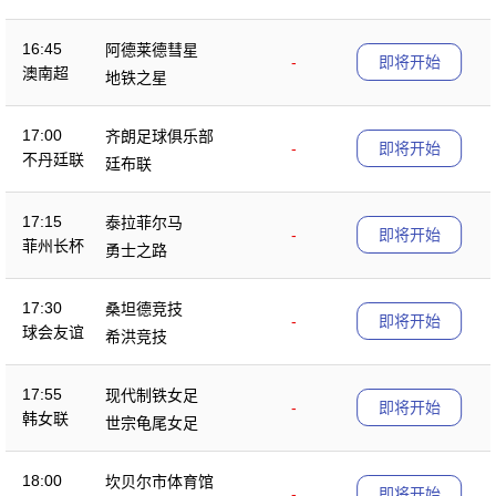
16:45
阿德莱德彗星
-
即将开始
澳南超
地铁之星
17:00
齐朗足球俱乐部
-
即将开始
不丹廷联
廷布联
17:15
泰拉菲尔马
-
即将开始
菲州长杯
勇士之路
17:30
桑坦德竞技
-
即将开始
球会友谊
希洪竞技
17:55
现代制铁女足
-
即将开始
韩女联
世宗龟尾女足
18:00
坎贝尔市体育馆
-
即将开始