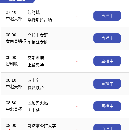
07:40
纽约城
-
直播中
中北美杯
桑托斯拉古纳
08:00
乌拉圭女篮
-
直播中
女南美锦标
阿根廷女篮
08:00
艾斯潘诺
-
直播中
智利联
上普恩特
08:10
蓝十字
-
直播中
中北美杯
费城联合
08:30
芝加哥火焰
-
直播中
中北美杯
内卡萨
09:00
哥达拿查拉大学
-
直播中